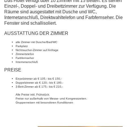
Das Hotel verfügt über 10 Zimmer mit 15 Betten. Es stehen
Einzel-, Doppel- und Dreibettzimmer zur Verfügung. Die
Räume sind ausgestattet mit Dusche und WC,
Internetanschluß, Direktwahltelefon und Farbfernseher. Die
Fenster sind schallisoliert.
AUSSTATTUNG DER ZIMMER
alle Zimmer mit Dusche/Bad/WC
Parkplatz
Nichtraucher-Zimmer auf Anfrage
Zimmertelefon
Farbfernseher
Internetanschluß
PREISE
Einzelzimmer ab € 105,- bis € 150,-
Doppelzimmer ab € 120,- bis € 180,-
3-Bett-Zimmer ab € 175,- bis € 210,-
Alle Preise inkl. Frühstück.
Preise nur außerhalb von Messe- und Kongresszeiten.
Gruppenreisen mit besonderen Konditionen