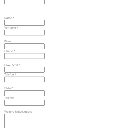
Name *
Vorname *
Firma
Straße *
PLZ / ORT *
Telefon *
EMail *
Telefax
Weitere Mitteilungen: